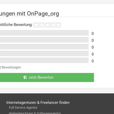
rungen mit OnPage_org
ittliche Bewertung:
0
0
0
0
0
0 Bewertungen
Jetzt Bewerten
Internetagenturen & Freelancer finden
Full Service Agentur
Webentwicklung & Softwareagentur