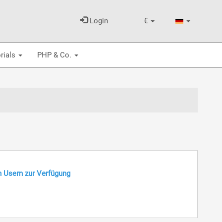
Login
€
rials
PHP & Co.
n Usern zur Verfügung