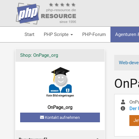
Start
PHP Scripte
PHP-Forum
Agenturen 
Shop: OnPage_org
Web-devel
OnP
OnP
OnPage_org
Der 
Kontakt aufnehmen
Je