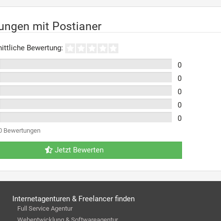
ungen mit Postianer
ittliche Bewertung:
0
0
0
0
0
0 Bewertungen
Jetzt Bewerten
Internetagenturen & Freelancer finden
Full Service Agentur
Webentwicklung & Softwareagentur