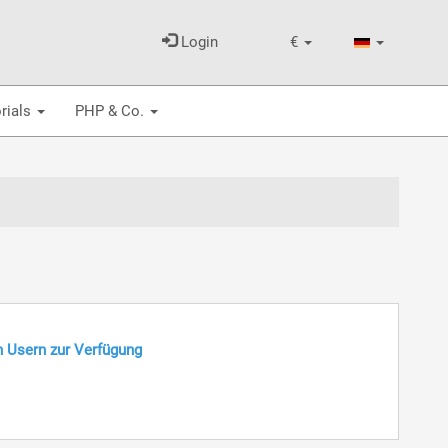
Login
€
rials
PHP & Co.
n Usern zur Verfügung