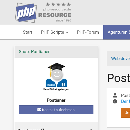
Start
PHP Scripte
PHP-Forum
Agenturen 
Shop: Postianer
Web-devel
Post
Post
Postianer
Der 
Kontakt aufnehmen
Je