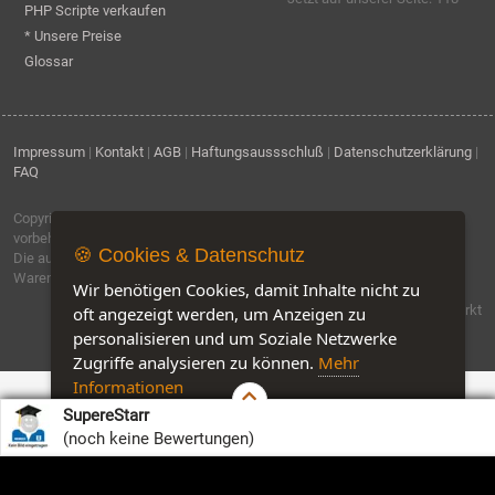
PHP Scripte verkaufen
* Unsere Preise
Glossar
Impressum
|
Kontakt
|
AGB
|
Haftungsaussschluß
|
Datenschutzerklärung
|
FAQ
Copyright © 1996 - 2026
ebiz-consult GmbH & Co. KG
. Alle Rechte
vorbehalten.
🍪 Cookies & Datenschutz
Die auf dieser Seite verwendeten Produktbezeichnungen, Namen und
Warenzeichen sind Eigentum der jeweiligen Firmen.
Wir benötigen Cookies, damit Inhalte nicht zu
Software by IQ-Markt
oft angezeigt werden, um Anzeigen zu
personalisieren und um Soziale Netzwerke
Zugriffe analysieren zu können.
Mehr
Informationen
SupereStarr
Akzeptieren
Customise Cookies
(noch keine Bewertungen)