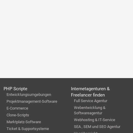
PHP Scripte
Internetagenturen &
Entwicklungsumgebungen
Freelancer finden
Full Service Agentur
Projektmanagement-Software
Webentwicklung &
E-Commerce
Softwareagentur
Clone-Scripts
Webhosting & IT-Service
Marktplatz-Software
SEA , SEM und SEO Agentur
Ticket & Supportsysteme