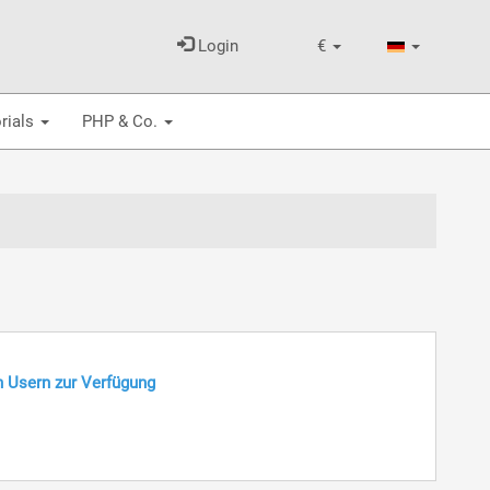
Login
€
rials
PHP & Co.
n Usern zur Verfügung