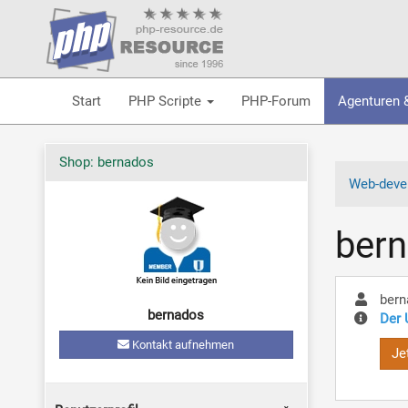
Start
PHP Scripte
PHP-Forum
Agenturen 
Shop: bernados
Web-devel
ber
bern
bernados
Der 
Kontakt aufnehmen
Je