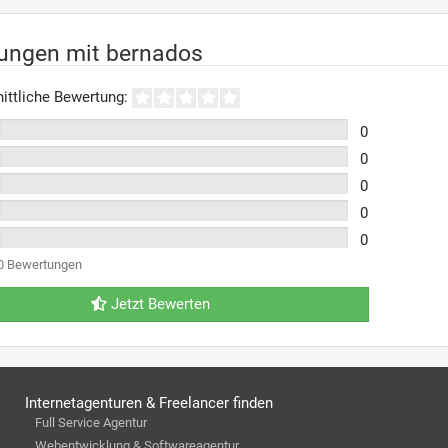
rungen mit bernados
ittliche Bewertung:
0
0
0
0
0
0 Bewertungen
Jetzt Bewerten
Internetagenturen & Freelancer finden
Full Service Agentur
Webentwicklung & Softwareagentur