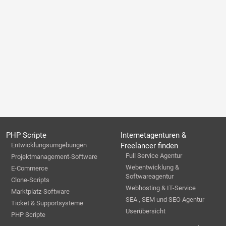
PHP Scripte
Internetagenturen &
Entwicklungsumgebungen
Freelancer finden
Full Service Agentur
Projektmanagement-Software
Webentwicklung &
E-Commerce
Softwareagentur
Clone-Scripts
Webhosting & IT-Service
Marktplatz-Software
SEA , SEM und SEO Agentur
Ticket & Supportsysteme
Userübersicht
PHP Scripte