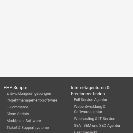
PHP Scripte
Internetagenturen &
Entwicklungsumgebungen
Freelancer finden
Full Service Agentur
Projektmanagement-Software
Webentwicklung &
E-Commerce
Softwareagentur
Clone-Scripts
Webhosting & IT-Service
Marktplatz-Software
SEA , SEM und SEO Agentur
Ticket & Supportsysteme
Userübersicht