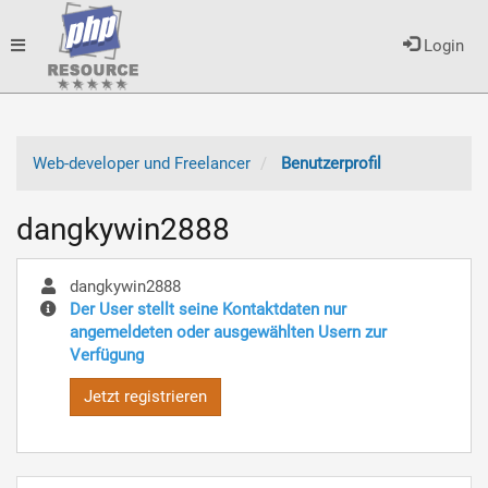
Toggle
Login
navigation
Web-developer und Freelancer
Benutzerprofil
dangkywin2888
dangkywin2888
Der User stellt seine Kontaktdaten nur
angemeldeten oder ausgewählten Usern zur
Verfügung
Jetzt registrieren