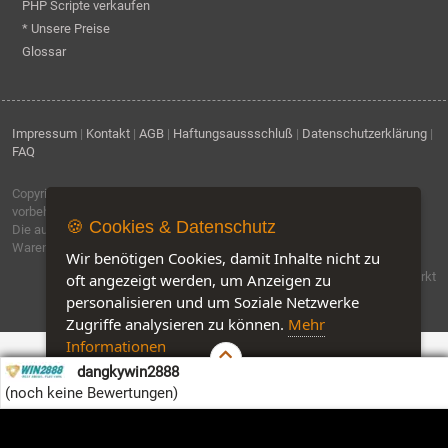
PHP Scripte verkaufen
* Unsere Preise
Glossar
Impressum
|
Kontakt
|
AGB
|
Haftungsaussschluß
|
Datenschutzerklärung
|
FAQ
Copyright © 1996 - 2026
ebiz-consult GmbH & Co. KG
. Alle Rechte
vorbehalten.
🍪 Cookies & Datenschutz
Die auf dieser Seite verwendeten Produktbezeichnungen, Namen und
Warenzeichen sind Eigentum der jeweiligen Firmen.
Wir benötigen Cookies, damit Inhalte nicht zu
Software by IQ-Markt
oft angezeigt werden, um Anzeigen zu
personalisieren und um Soziale Netzwerke
Zugriffe analysieren zu können.
Mehr
Informationen
dangkywin2888
Akzeptieren
Customise Cookies
(noch keine Bewertungen)