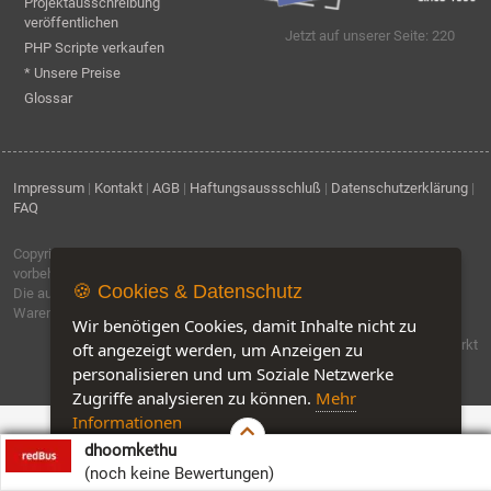
Projektausschreibung
veröffentlichen
Jetzt auf unserer Seite: 220
PHP Scripte verkaufen
* Unsere Preise
Glossar
Impressum
|
Kontakt
|
AGB
|
Haftungsaussschluß
|
Datenschutzerklärung
|
FAQ
Copyright © 1996 - 2026
ebiz-consult GmbH & Co. KG
. Alle Rechte
vorbehalten.
🍪 Cookies & Datenschutz
Die auf dieser Seite verwendeten Produktbezeichnungen, Namen und
Warenzeichen sind Eigentum der jeweiligen Firmen.
Wir benötigen Cookies, damit Inhalte nicht zu
Software by IQ-Markt
oft angezeigt werden, um Anzeigen zu
personalisieren und um Soziale Netzwerke
Zugriffe analysieren zu können.
Mehr
Informationen
dhoomkethu
Akzeptieren
Customise Cookies
(noch keine Bewertungen)