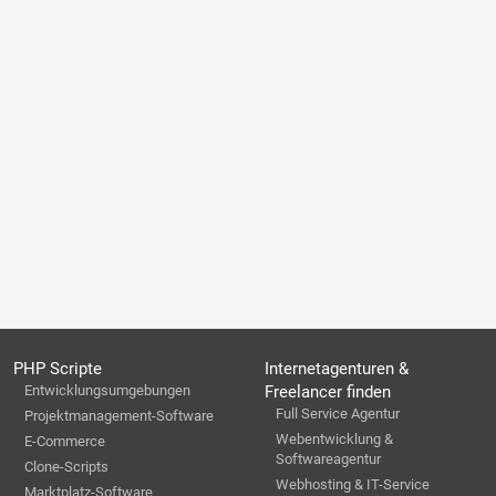
PHP Scripte
Internetagenturen &
Entwicklungsumgebungen
Freelancer finden
Full Service Agentur
Projektmanagement-Software
Webentwicklung &
E-Commerce
Softwareagentur
Clone-Scripts
Webhosting & IT-Service
Marktplatz-Software