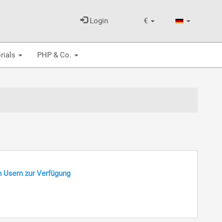
Login
€
rials
PHP & Co.
n Usern zur Verfügung