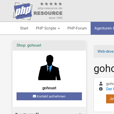
Start
PHP Scripte
PHP-Forum
Agenturen 
Shop: gohoust
Web-devel
goh
goh
gohoust
Der 
Kontakt aufnehmen
Je