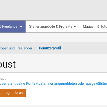
& Freelancer
Stellenangebote & Projekte
Magazin & Tuto
oper und Freelancer
Benutzerprofil
oust
oust
User stellt seine Kontaktdaten nur angemeldeten oder ausgewählte
tzt registrieren