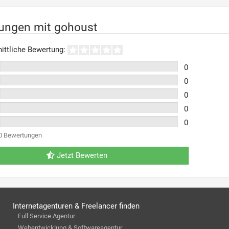
rungen mit gohoust
ittliche Bewertung:
0
0
0
0
0
0 Bewertungen
Jetzt Bewerten
Internetagenturen & Freelancer finden
Full Service Agentur
Webentwicklung & Softwareagentur