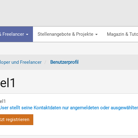
& Freelancer
Stellenangebote & Projekte
Magazin & Tuto
oper und Freelancer
Benutzerprofil
el1
el1
User stellt seine Kontaktdaten nur angemeldeten oder ausgewählte
tzt registrieren