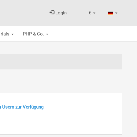
Login
€
rials
PHP & Co.
n Usern zur Verfügung