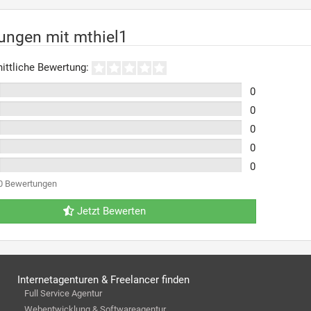
ungen mit mthiel1
ittliche Bewertung:
0
0
0
0
0
0 Bewertungen
Jetzt Bewerten
Internetagenturen & Freelancer finden
Full Service Agentur
Webentwicklung & Softwareagentur