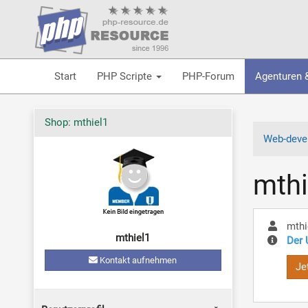
Start
PHP Scripte
PHP-Forum
Agenturen 
Shop: mthiel1
Web-devel
mthi
mthi
mthiel1
Der 
Kontakt aufnehmen
Je