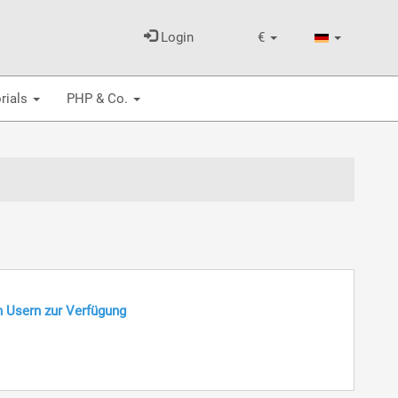
Login
€
rials
PHP & Co.
n Usern zur Verfügung