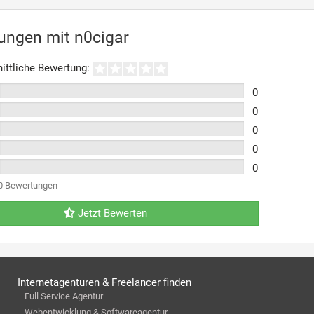
ungen mit n0cigar
ittliche Bewertung:
0
0
0
0
0
0 Bewertungen
Jetzt Bewerten
Internetagenturen & Freelancer finden
Full Service Agentur
Webentwicklung & Softwareagentur