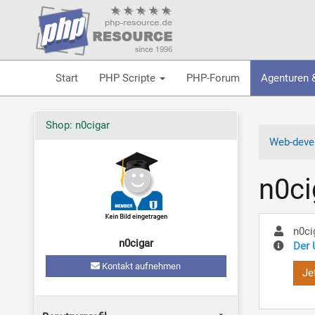
Start
PHP Scripte
PHP-Forum
Agenturen 
Shop: n0cigar
Web-devel
n0ci
n0ci
n0cigar
Der 
Kontakt aufnehmen
Je