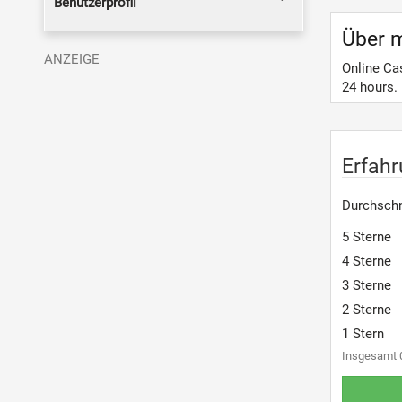
Benutzerprofil
Über 
Online Ca
24 hours.
Erfah
Durchschn
5 Sterne
4 Sterne
3 Sterne
2 Sterne
1 Stern
Insgesamt 