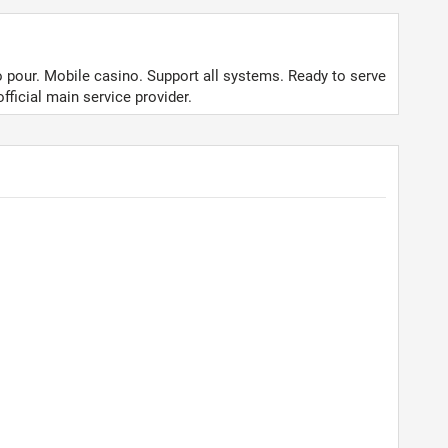
 pour. Mobile casino. Support all systems. Ready to serve
ficial main service provider.