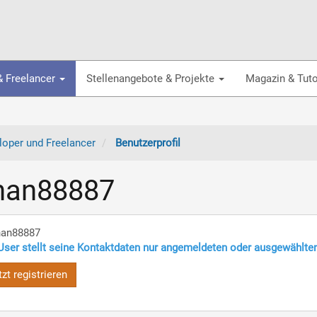
& Freelancer
Stellenangebote & Projekte
Magazin & Tuto
oper und Freelancer
Benutzerprofil
nan88887
nan88887
User stellt seine Kontaktdaten nur angemeldeten oder ausgewählte
tzt registrieren