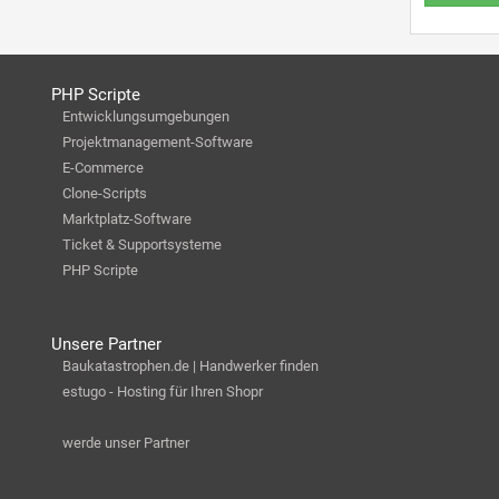
PHP Scripte
Entwicklungsumgebungen
Projektmanagement-Software
E-Commerce
Clone-Scripts
Marktplatz-Software
Ticket & Supportsysteme
PHP Scripte
Unsere Partner
Baukatastrophen.de | Handwerker finden
estugo - Hosting für Ihren Shopr
werde unser Partner