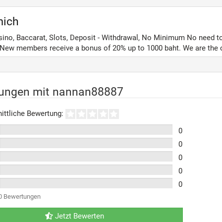
mich
sino, Baccarat, Slots, Deposit - Withdrawal, No Minimum No need to
 New members receive a bonus of 20% up to 1000 baht. We are the of
rungen mit nannan88887
ittliche Bewertung:
0
0
0
0
0
0 Bewertungen
Jetzt Bewerten