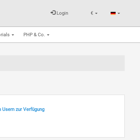
Login
€
rials
PHP & Co.
n Usern zur Verfügung