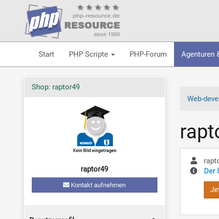
Start
PHP Scripte
PHP-Forum
Agenturen 
Shop: raptor49
Web-devel
rapt
rapt
raptor49
Der 
Kontakt aufnehmen
Je