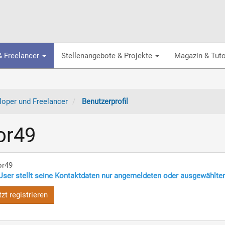
& Freelancer
Stellenangebote & Projekte
Magazin & Tuto
oper und Freelancer
Benutzerprofil
or49
or49
User stellt seine Kontaktdaten nur angemeldeten oder ausgewählte
tzt registrieren