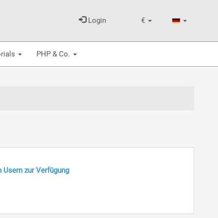
Login
€
rials
PHP & Co.
n Usern zur Verfügung