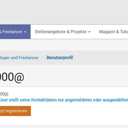
& Freelancer
Stellenangebote & Projekte
Magazin & Tuto
oper und Freelancer
Benutzerprofil
000@
000@
User stellt seine Kontaktdaten nur angemeldeten oder ausgewählte
tzt registrieren