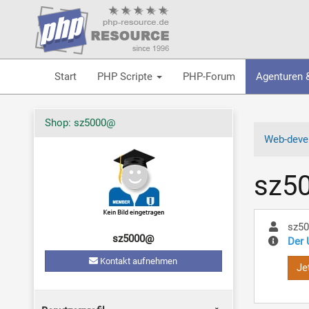
Start
PHP Scripte
PHP-Forum
Agenturen 
Shop: sz5000@
Web-devel
sz5
sz5
sz5000@
Der 
Kontakt aufnehmen
Je