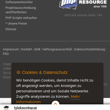
Softwareentwickler
Projektausschreibung
veröffentlichen
Jetzt auf unserer Seite: 143
PHP Scripte verkaufen
* Unsere Preise
Glossar
Impressum
|
Kontakt
|
AGB
|
Haftungsaussschluß
|
Datenschutzerklärung
|
FAQ
Copyright © 1996 - 2026
ebiz-consult GmbH & Co. KG
. Alle Rechte
vorbehalten.
🍪 Cookies & Datenschutz
Die auf dieser Seite verwendeten Produktbezeichnungen, Namen und
Warenzeichen sind Eigentum der jeweiligen Firmen.
Wir benötigen Cookies, damit Inhalte nicht zu
Software by IQ-Markt
oft angezeigt werden, um Anzeigen zu
personalisieren und um Soziale Netzwerke
Zugriffe analysieren zu können.
Mehr
Informationen
tylekeonhacai