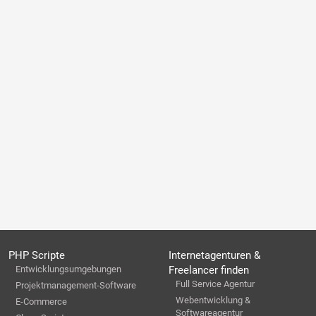
PHP Scripte
Internetagenturen &
Entwicklungsumgebungen
Freelancer finden
Full Service Agentur
Projektmanagement-Software
Webentwicklung &
E-Commerce
Softwareagentur