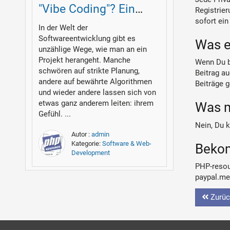
"Vibe Coding"? Ein
Registrier
sofort ein
tiefgehender Blick für
In der Welt der
Softwareentwicklung gibt es
Entwickler
Was e
unzählige Wege, wie man an ein
Projekt herangeht. Manche
Wenn Du be
schwören auf strikte Planung,
Beitrag a
andere auf bewährte Algorithmen
Beiträge g
und wieder andere lassen sich von
etwas ganz anderem leiten: ihrem
Was m
Gefühl. ...
Nein, Du k
Autor :
admin
Kategorie:
Software & Web-
Bekom
Development
PHP-resour
paypal.me
Zurüc