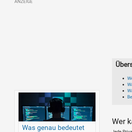
Übers
We
Wa
Wa
Be
Wer k
Was genau bedeutet
Jede Priv