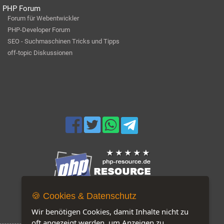
PHP Forum
Forum für Webentwickler
PHP-Developer Forum
SEO - Suchmaschinen Tricks und Tipps
off-topic Diskussionen
🍪 Cookies & Datenschutz
Jetzt auf unserer Seite: 168
Wir benötigen Cookies, damit Inhalte nicht zu
oft angezeigt werden, um Anzeigen zu