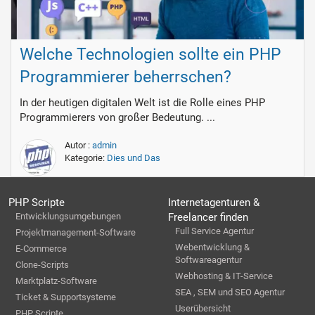
Welche Technologien sollte ein PHP
Programmierer beherrschen?
In der heutigen digitalen Welt ist die Rolle eines PHP
Programmierers von großer Bedeutung. ...
Autor :
admin
Kategorie:
Dies und Das
PHP Scripte
Internetagenturen &
Entwicklungsumgebungen
Freelancer finden
Full Service Agentur
Projektmanagement-Software
Webentwicklung &
E-Commerce
Softwareagentur
Clone-Scripts
Webhosting & IT-Service
Marktplatz-Software
SEA , SEM und SEO Agentur
Ticket & Supportsysteme
Userübersicht
PHP Scripte