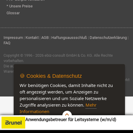
* Unsere Preise
Glossar
Impressum
|
Kontakt
|
AGB
|
Haftungsaussschluß
|
Datenschutzerklärung
|
FAQ
Copyright © 1996 - 2026
ebiz-consult GmbH & Co. KG
. Alle Rechte
vorbehalten.
Die auf dieser Seite verwendeten Produktbezeichnungen, Namen und
Warenzeichen sind Eigentum der jeweiligen Firmen.
🍪 Cookies & Datenschutz
Software by IQ-Markt
Wir benötigen Cookies, damit Inhalte nicht zu
oft angezeigt werden, um Anzeigen zu
personalisieren und um Soziale Netzwerke
Zugriffe analysieren zu können.
Mehr
Informationen
Anwendungsbetreuer für Leitsysteme (w/m/d)
Akzeptieren
Customise Cookies