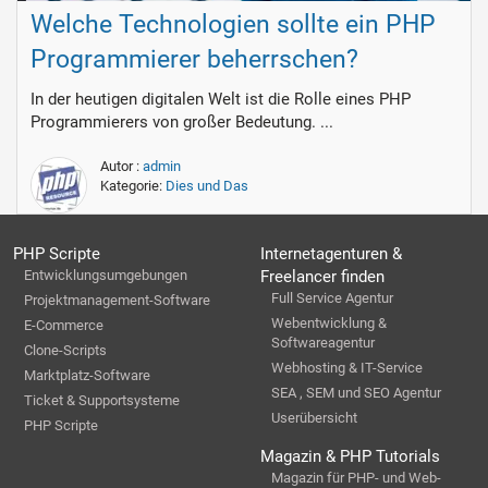
Welche Technologien sollte ein PHP
Programmierer beherrschen?
In der heutigen digitalen Welt ist die Rolle eines PHP
Programmierers von großer Bedeutung. ...
Autor :
admin
Kategorie:
Dies und Das
PHP Scripte
Internetagenturen &
Entwicklungsumgebungen
Freelancer finden
Full Service Agentur
Projektmanagement-Software
Webentwicklung &
E-Commerce
Softwareagentur
Clone-Scripts
Webhosting & IT-Service
Marktplatz-Software
SEA , SEM und SEO Agentur
Ticket & Supportsysteme
Userübersicht
PHP Scripte
Magazin & PHP Tutorials
Magazin für PHP- und Web-