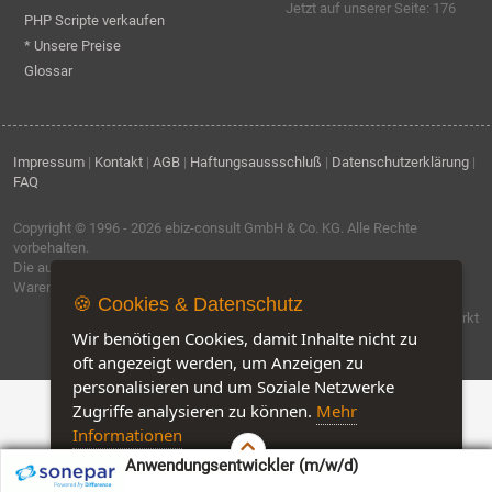
Jetzt auf unserer Seite: 176
PHP Scripte verkaufen
* Unsere Preise
Glossar
Impressum
|
Kontakt
|
AGB
|
Haftungsaussschluß
|
Datenschutzerklärung
|
FAQ
Copyright © 1996 - 2026
ebiz-consult GmbH & Co. KG
. Alle Rechte
vorbehalten.
Die auf dieser Seite verwendeten Produktbezeichnungen, Namen und
Warenzeichen sind Eigentum der jeweiligen Firmen.
🍪 Cookies & Datenschutz
Software by IQ-Markt
Wir benötigen Cookies, damit Inhalte nicht zu
oft angezeigt werden, um Anzeigen zu
personalisieren und um Soziale Netzwerke
Zugriffe analysieren zu können.
Mehr
Informationen
Anwendungsentwickler (m/w/d)
Akzeptieren
Customise Cookies