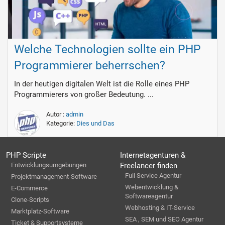
Welche Technologien sollte ein PHP
Programmierer beherrschen?
In der heutigen digitalen Welt ist die Rolle eines PHP
Programmierers von großer Bedeutung. ...
Autor :
admin
Kategorie:
Dies und Das
PHP Scripte
Internetagenturen &
Entwicklungsumgebungen
Freelancer finden
Full Service Agentur
Projektmanagement-Software
Webentwicklung &
E-Commerce
Softwareagentur
Clone-Scripts
Webhosting & IT-Service
Marktplatz-Software
SEA , SEM und SEO Agentur
Ticket & Supportsysteme