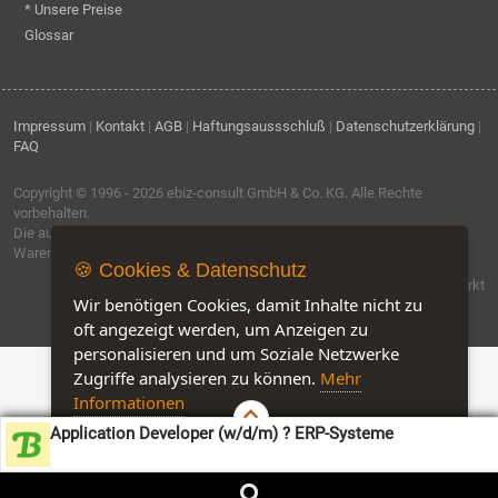
* Unsere Preise
Glossar
Impressum
|
Kontakt
|
AGB
|
Haftungsaussschluß
|
Datenschutzerklärung
|
FAQ
Copyright © 1996 - 2026
ebiz-consult GmbH & Co. KG
. Alle Rechte
vorbehalten.
Die auf dieser Seite verwendeten Produktbezeichnungen, Namen und
Warenzeichen sind Eigentum der jeweiligen Firmen.
🍪 Cookies & Datenschutz
Software by IQ-Markt
Wir benötigen Cookies, damit Inhalte nicht zu
oft angezeigt werden, um Anzeigen zu
personalisieren und um Soziale Netzwerke
Zugriffe analysieren zu können.
Mehr
Informationen
Application Developer (w/d/m) ? ERP-Systeme
Akzeptieren
Customise Cookies