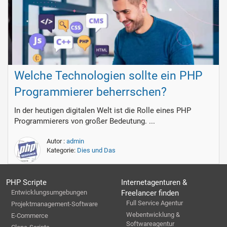
Welche Technologien sollte ein PHP
Programmierer beherrschen?
In der heutigen digitalen Welt ist die Rolle eines PHP
Programmierers von großer Bedeutung. ...
Autor :
admin
Kategorie:
Dies und Das
PHP Scripte
Internetagenturen &
Entwicklungsumgebungen
Freelancer finden
Full Service Agentur
Projektmanagement-Software
Webentwicklung &
E-Commerce
Softwareagentur