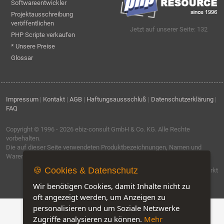
Softwareentwickler
Projektausschreibung
veröffentlichen
Jetzt auf unserer Seite: 132
PHP Scripte verkaufen
* Unsere Preise
Glossar
Impressum
|
Kontakt
|
AGB
|
Haftungsaussschluß
|
Datenschutzerklärung
|
FAQ
Copyright © 1996 - 2026
ebiz-consult GmbH & Co. KG
. Alle Rechte
vorbehalten.
Die auf dieser Seite verwendeten Produktbezeichnungen, Namen und
Warenzeichen sind Eigentum der jeweiligen Firmen.
🍪 Cookies & Datenschutz
Software by IQ-Markt
Wir benötigen Cookies, damit Inhalte nicht zu
oft angezeigt werden, um Anzeigen zu
personalisieren und um Soziale Netzwerke
Zugriffe analysieren zu können.
Mehr