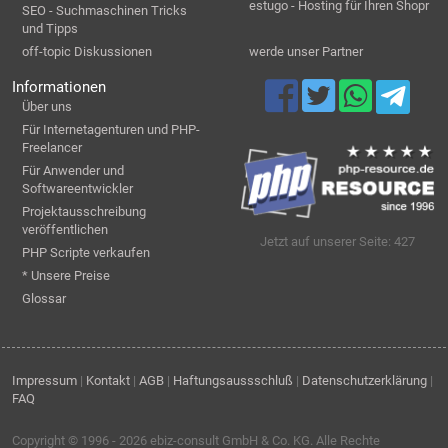
estugo - Hosting für Ihren Shopr
SEO - Suchmaschinen Tricks
und Tipps
off-topic Diskussionen
werde unser Partner
Informationen
Über uns
Für Internetagenturen und PHP-
Freelancer
Für Anwender und
Softwareentwickler
Projektausschreibung
veröffentlichen
Jetzt auf unserer Seite: 427
PHP Scripte verkaufen
* Unsere Preise
Glossar
Impressum
|
Kontakt
|
AGB
|
Haftungsaussschluß
|
Datenschutzerklärung
|
FAQ
Copyright © 1996 - 2026
ebiz-consult GmbH & Co. KG
. Alle Rechte