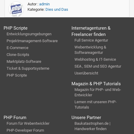
Autor :
admin
Kategorie:
Dies und Das
PHP Scripte
Internetagenturen &
Entwicklungsumgebungen
Freelancer finden
Full Service Agentur
Projektmanagement-Software
Webentwicklung &
E-Commerce
Softwareagentur
Clone-Scripts
Webhosting & IT-Service
Marktplatz-Software
SEA , SEM und SEO Agentur
Ticket & Supportsysteme
Userübersicht
PHP Scripte
Magazin & PHP Tutorials
Magazin für PHP- und Web-
Entwickler
Lernen mit unseren PHP-
Tutorials
PHP Forum
Unsere Partner
Forum für Webentwickler
Baukatastrophen.de |
Handwerker finden
PHP-Developer Forum