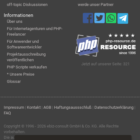
off-topic Diskussionen
werde unser Partner
Informationen
Über uns
Für Internetagenturen und PHP-
Freelancer
Für Anwender und
Softwareentwickler
Projektausschreibung
veröffentlichen
Jetzt auf unserer Seite: 321
PHP Scripte verkaufen
* Unsere Preise
Glossar
Impressum
|
Kontakt
|
AGB
|
Haftungsaussschluß
|
Datenschutzerklärung
|
FAQ
Copyright © 1996 - 2026
ebiz-consult GmbH & Co. KG
. Alle Rechte
vorbehalten.
Die auf dieser Seite verwendeten Produktbezeichnungen, Namen und