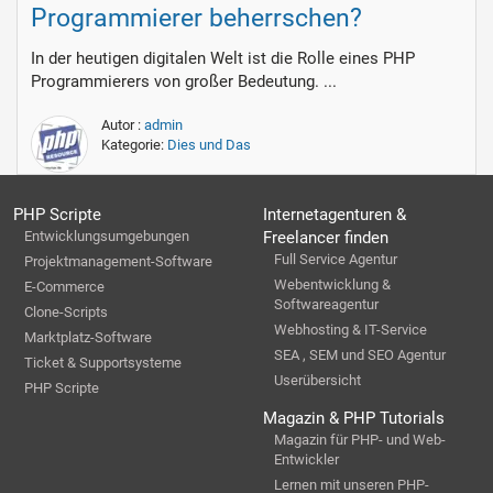
Programmierer beherrschen?
In der heutigen digitalen Welt ist die Rolle eines PHP
Programmierers von großer Bedeutung. ...
Autor :
admin
Kategorie:
Dies und Das
PHP Scripte
Internetagenturen &
Entwicklungsumgebungen
Freelancer finden
Full Service Agentur
Projektmanagement-Software
Webentwicklung &
E-Commerce
Softwareagentur
Clone-Scripts
Webhosting & IT-Service
Marktplatz-Software
SEA , SEM und SEO Agentur
Ticket & Supportsysteme
Userübersicht
PHP Scripte
Magazin & PHP Tutorials
Magazin für PHP- und Web-
Entwickler
Lernen mit unseren PHP-