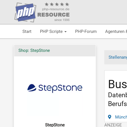
Start
PHP Scripte
PHP-Forum
Agenturen 
Shop: StepStone
Stellenan
Bus
Datenb
Berufs
Münc
StepStone