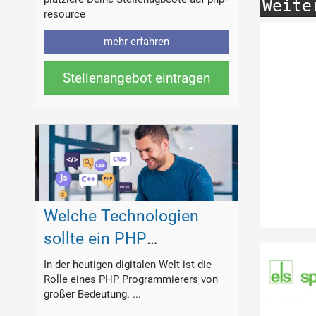
Weite
resource
mehr erfahren
Stellenangebot eintragen
Welche Technologien
sollte ein PHP
Programmierer
In der heutigen digitalen Welt ist die
Rolle eines PHP Programmierers von
beherrschen?
großer Bedeutung. ...