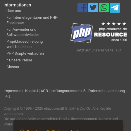
Informationen
Über uns
Für Internetagenturen und PHP-
Freelancer
Für Anwender und
Softwareentwickler
Projektausschreibung
veröffentlichen
Jetzt auf unserer Seite: 154
PHP Scripte verkaufen
* Unsere Preise
Glossar
Impressum
|
Kontakt
|
AGB
|
Haftungsaussschluß
|
Datenschutzerklärung
|
FAQ
Copyright © 1996 - 2026
ebiz-consult GmbH & Co. KG
. Alle Rechte
vorbehalten.
Die auf dieser Seite verwendeten Produktbezeichnungen, Namen und
Warenzeichen sind Eigentum der jeweiligen Firmen.