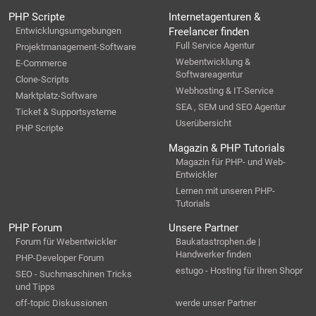
PHP Scripte
Internetagenturen &
Entwicklungsumgebungen
Freelancer finden
Full Service Agentur
Projektmanagement-Software
Webentwicklung &
E-Commerce
Softwareagentur
Clone-Scripts
Webhosting & IT-Service
Marktplatz-Software
SEA , SEM und SEO Agentur
Ticket & Supportsysteme
Userübersicht
PHP Scripte
Magazin & PHP Tutorials
Magazin für PHP- und Web-
Entwickler
Lernen mit unseren PHP-
Tutorials
PHP Forum
Unsere Partner
Forum für Webentwickler
Baukatastrophen.de |
Handwerker finden
PHP-Developer Forum
estugo - Hosting für Ihren Shopr
SEO - Suchmaschinen Tricks
und Tipps
off-topic Diskussionen
werde unser Partner