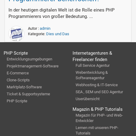
In der heutigen digitalen Welt ist die Rolle eines PHP
Programmierers von großer Bedeutung. ...
Autor :
admin
Kategorie:
Dies und Das
PHP Scripte
Internetagenturen &
Entwicklungsumgebungen
Freelancer finden
Full Service Agentur
Projektmanagement-Software
Webentwicklung &
E-Commerce
Softwareagentur
Clone-Scripts
Webhosting & IT-Service
Marktplatz-Software
SEA , SEM und SEO Agentur
Ticket & Supportsysteme
Userübersicht
PHP Scripte
Magazin & PHP Tutorials
Magazin für PHP- und Web-
Entwickler
Lernen mit unseren PHP-
Tutorials