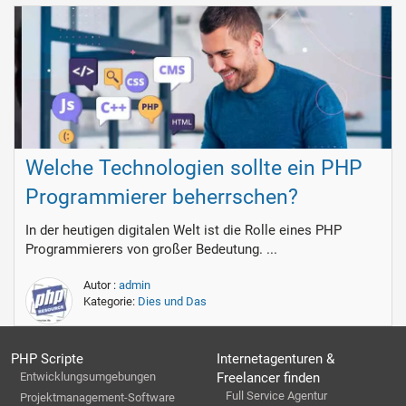
Welche Technologien sollte ein PHP
Programmierer beherrschen?
In der heutigen digitalen Welt ist die Rolle eines PHP
Programmierers von großer Bedeutung. ...
Autor :
admin
Kategorie:
Dies und Das
PHP Scripte
Internetagenturen &
Entwicklungsumgebungen
Freelancer finden
Full Service Agentur
Projektmanagement-Software