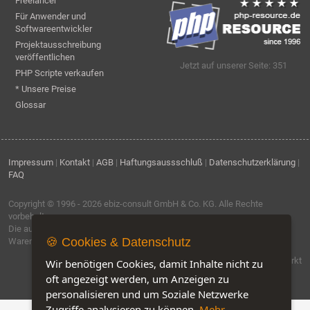
Freelancer
Für Anwender und
Softwareentwickler
Projektausschreibung
veröffentlichen
Jetzt auf unserer Seite: 351
PHP Scripte verkaufen
* Unsere Preise
Glossar
Impressum
|
Kontakt
|
AGB
|
Haftungsaussschluß
|
Datenschutzerklärung
|
FAQ
Copyright © 1996 - 2026
ebiz-consult GmbH & Co. KG
. Alle Rechte
vorbehalten.
Die auf dieser Seite verwendeten Produktbezeichnungen, Namen und
🍪 Cookies & Datenschutz
Warenzeichen sind Eigentum der jeweiligen Firmen.
Software by IQ-Markt
Wir benötigen Cookies, damit Inhalte nicht zu
oft angezeigt werden, um Anzeigen zu
personalisieren und um Soziale Netzwerke
Zugriffe analysieren zu können.
Mehr