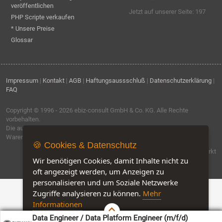
veröffentlichen
Jetzt auf unserer Seite: 197
PHP Scripte verkaufen
* Unsere Preise
Glossar
Impressum
|
Kontakt
|
AGB
|
Haftungsaussschluß
|
Datenschutzerklärung
|
FAQ
Copyright © 1996 - 2026
ebiz-consult GmbH & Co. KG
. Alle Rechte
vorbehalten.
Die auf dieser Seite verwendeten Produktbezeichnungen, Namen und
Warenzeichen sind Eigentum der jeweiligen Firmen.
🍪 Cookies & Datenschutz
Software by IQ-Markt
Wir benötigen Cookies, damit Inhalte nicht zu
oft angezeigt werden, um Anzeigen zu
personalisieren und um Soziale Netzwerke
Zugriffe analysieren zu können.
Mehr
Informationen
Data Engineer / Data Platform Engineer (m/f/d)