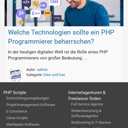
Welche Technologien sollte ein PHP
Programmierer beherrschen?
In der heutigen digitalen Welt ist die Rolle eines PHP
Programmierers von großer Bedeutung. ...
Autor :
admin
Kategorie:
Dies und Das
PHP Scripte
Internetagenturen &
Entwicklungsumgebungen
Freelancer finden
Full Service Agentur
Projektmanagement-Software
Webentwicklung &
E-Commerce
Softwareagentur
Clone-Scripts
Webhosting & IT-Service
Marktplatz-Software