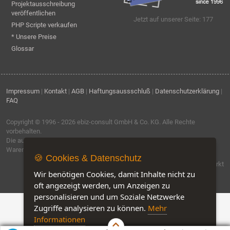
Projektausschreibung
veröffentlichen
Jetzt auf unserer Seite: 177
PHP Scripte verkaufen
* Unsere Preise
Glossar
Impressum
|
Kontakt
|
AGB
|
Haftungsaussschluß
|
Datenschutzerklärung
|
FAQ
Copyright © 1996 - 2026
ebiz-consult GmbH & Co. KG
. Alle Rechte
vorbehalten.
Die auf dieser Seite verwendeten Produktbezeichnungen, Namen und
Warenzeichen sind Eigentum der jeweiligen Firmen.
🍪 Cookies & Datenschutz
Software by IQ-Markt
Wir benötigen Cookies, damit Inhalte nicht zu
oft angezeigt werden, um Anzeigen zu
personalisieren und um Soziale Netzwerke
Zugriffe analysieren zu können.
Mehr
Informationen