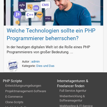
Welche Technologien sollte ein PHP
Programmierer beherrschen?
In der heutigen digitalen Welt ist die Rolle eines PHP
Programmierers von großer Bedeutung. ...
Autor :
admin
Kategorie:
Dies und Das
PHP Scripte
Internetagenturen &
Entwicklungsumgebungen
Freelancer finden
Full Service Agentur
Projektmanagement-Software
Webentwicklung &
E-Commerce
Softwareagentur
Clone-Scripts
Webhosting & IT-Service