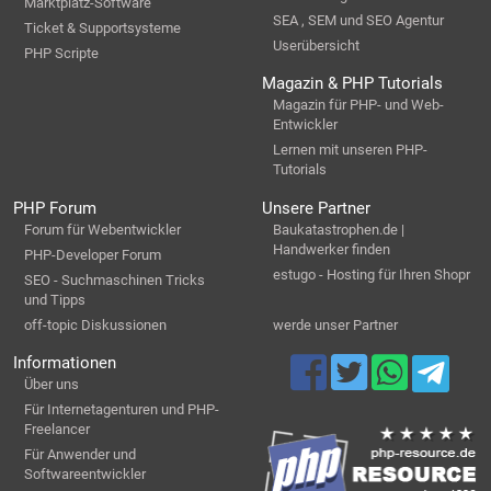
Marktplatz-Software
SEA , SEM und SEO Agentur
Ticket & Supportsysteme
Userübersicht
PHP Scripte
Magazin & PHP Tutorials
Magazin für PHP- und Web-
Entwickler
Lernen mit unseren PHP-
Tutorials
PHP Forum
Unsere Partner
Forum für Webentwickler
Baukatastrophen.de |
Handwerker finden
PHP-Developer Forum
estugo - Hosting für Ihren Shopr
SEO - Suchmaschinen Tricks
und Tipps
off-topic Diskussionen
werde unser Partner
Informationen
Über uns
Für Internetagenturen und PHP-
Freelancer
Für Anwender und
Softwareentwickler