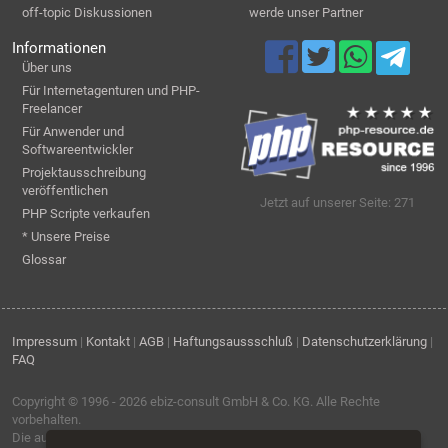
off-topic Diskussionen
werde unser Partner
Informationen
Über uns
Für Internetagenturen und PHP-
Freelancer
Für Anwender und
Softwareentwickler
Projektausschreibung
veröffentlichen
Jetzt auf unserer Seite: 271
PHP Scripte verkaufen
* Unsere Preise
Glossar
Impressum
|
Kontakt
|
AGB
|
Haftungsaussschluß
|
Datenschutzerklärung
|
FAQ
Copyright © 1996 - 2026
ebiz-consult GmbH & Co. KG
. Alle Rechte
vorbehalten.
Die auf dieser Seite verwendeten Produktbezeichnungen, Namen und