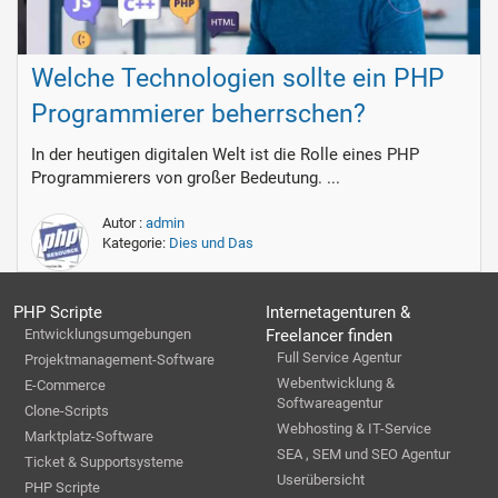
Welche Technologien sollte ein PHP
Programmierer beherrschen?
In der heutigen digitalen Welt ist die Rolle eines PHP
Programmierers von großer Bedeutung. ...
Autor :
admin
Kategorie:
Dies und Das
PHP Scripte
Internetagenturen &
Entwicklungsumgebungen
Freelancer finden
Full Service Agentur
Projektmanagement-Software
Webentwicklung &
E-Commerce
Softwareagentur
Clone-Scripts
Webhosting & IT-Service
Marktplatz-Software
SEA , SEM und SEO Agentur
Ticket & Supportsysteme
Userübersicht
PHP Scripte