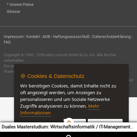
* Unsere Preise
Glossar
Impressum
|
Kontakt
|
AGB
|
Haftungsaussschluß
|
Datenschutzerklärung
|
FAQ
Copyright © 1996 - 2026
ebiz-consult GmbH & Co. KG
. Alle Rechte
vorbehalten.
Die auf dieser Seite verwendeten Produktbezeichnungen, Namen und
Warenzeichen sind Eigentum der jeweiligen Firmen.
🍪 Cookies & Datenschutz
Software by IQ-Markt
Wir benötigen Cookies, damit Inhalte nicht zu
oft angezeigt werden, um Anzeigen zu
personalisieren und um Soziale Netzwerke
Zugriffe analysieren zu können.
Mehr
Informationen
Akzeptieren
Customise Cookies
Duales Masterstudium: Wirtschaftsinformatik / IT-Management
(M.Sc.)