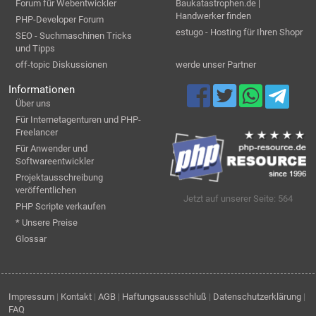
Forum für Webentwickler
Baukatastrophen.de |
Handwerker finden
PHP-Developer Forum
estugo - Hosting für Ihren Shopr
SEO - Suchmaschinen Tricks
und Tipps
off-topic Diskussionen
werde unser Partner
Informationen
Über uns
Für Internetagenturen und PHP-
Freelancer
Für Anwender und
Softwareentwickler
Projektausschreibung
veröffentlichen
Jetzt auf unserer Seite: 564
PHP Scripte verkaufen
* Unsere Preise
Glossar
Impressum
|
Kontakt
|
AGB
|
Haftungsaussschluß
|
Datenschutzerklärung
|
FAQ