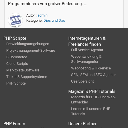
Programmierers von großer Bedeutung. ...
Autor :
admin
Kategorie:
Dies und Das
PHP Scripte
Internetagenturen &
Entwicklungsumgebungen
Freelancer finden
Full Service Agentur
Projektmanagement-Software
Webentwicklung &
E-Commerce
Softwareagentur
Clone-Scripts
Webhosting & IT-Service
Marktplatz-Software
SEA , SEM und SEO Agentur
Ticket & Supportsysteme
Userübersicht
PHP Scripte
Magazin & PHP Tutorials
Magazin für PHP- und Web-
Entwickler
Lernen mit unseren PHP-
Tutorials
PHP Forum
Unsere Partner