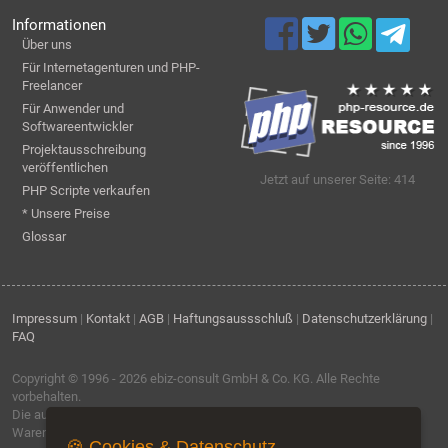
Informationen
Über uns
Für Internetagenturen und PHP-
Freelancer
Für Anwender und
Softwareentwickler
Projektausschreibung
veröffentlichen
Jetzt auf unserer Seite: 414
PHP Scripte verkaufen
* Unsere Preise
Glossar
Impressum
|
Kontakt
|
AGB
|
Haftungsaussschluß
|
Datenschutzerklärung
|
FAQ
Copyright © 1996 - 2026
ebiz-consult GmbH & Co. KG
. Alle Rechte
vorbehalten.
Die auf dieser Seite verwendeten Produktbezeichnungen, Namen und
Warenzeichen sind Eigentum der jeweiligen Firmen.
🍪 Cookies & Datenschutz