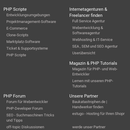
PHP Scripte
Internetagenturen &
Entwicklungsumgebungen
Freelancer finden
Full Service Agentur
Projektmanagement-Software
Webentwicklung &
E-Commerce
Softwareagentur
Clone-Scripts
Webhosting & IT-Service
Marktplatz-Software
SEA , SEM und SEO Agentur
Ticket & Supportsysteme
Userübersicht
PHP Scripte
Magazin & PHP Tutorials
Magazin für PHP- und Web-
Entwickler
Lernen mit unseren PHP-
Tutorials
PHP Forum
Unsere Partner
Forum für Webentwickler
Baukatastrophen.de |
Handwerker finden
PHP-Developer Forum
estugo - Hosting für Ihren Shopr
SEO - Suchmaschinen Tricks
und Tipps
off-topic Diskussionen
werde unser Partner