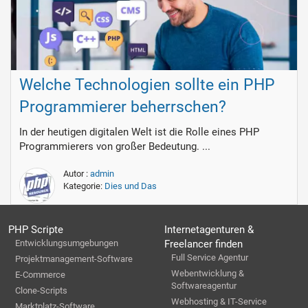
Welche Technologien sollte ein PHP
Programmierer beherrschen?
In der heutigen digitalen Welt ist die Rolle eines PHP
Programmierers von großer Bedeutung. ...
Autor :
admin
Kategorie:
Dies und Das
PHP Scripte
Internetagenturen &
Entwicklungsumgebungen
Freelancer finden
Full Service Agentur
Projektmanagement-Software
Webentwicklung &
E-Commerce
Softwareagentur
Clone-Scripts
Webhosting & IT-Service
Marktplatz-Software