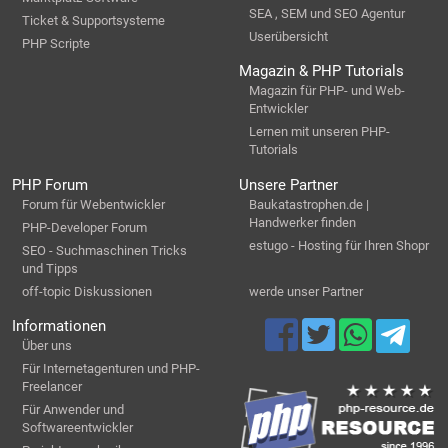
SEA , SEM und SEO Agentur
Ticket & Supportsysteme
Userübersicht
PHP Scripte
Magazin & PHP Tutorials
Magazin für PHP- und Web-
Entwickler
Lernen mit unseren PHP-
Tutorials
PHP Forum
Unsere Partner
Forum für Webentwickler
Baukatastrophen.de |
Handwerker finden
PHP-Developer Forum
estugo - Hosting für Ihren Shopr
SEO - Suchmaschinen Tricks
und Tipps
off-topic Diskussionen
werde unser Partner
Informationen
Über uns
Für Internetagenturen und PHP-
Freelancer
Für Anwender und
Softwareentwickler