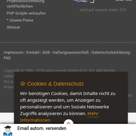
Projektausschreibung
veröffentlichen
Jetzt auf unserer Seite: 318
PHP Scripte verkaufen
* Unsere Preise
Glossar
Impressum
|
Kontakt
|
AGB
|
Haftungsaussschluß
|
Datenschutzerklärung
|
FAQ
Copyright © 1996 - 2026
ebiz-consult GmbH & Co. KG
. Alle Rechte
vorbehalten.
Die auf dieser Seite verwendeten Produktbezeichnungen, Namen und
🍪 Cookies & Datenschutz
Warenzeichen sind Eigentum der jeweiligen Firmen.
Wir benötigen Cookies, damit Inhalte nicht zu
Software by IQ-Markt
oft angezeigt werden, um Anzeigen zu
personalisieren und um Soziale Netzwerke
Zugriffe analysieren zu können.
Mehr
Informationen
Email autom. versenden
Akzeptieren
Customise Cookies