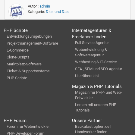
Autor :
admin
Kategorie:
Dies und Das
PHP Scripte
Internetagenturen &
Entwicklungsumgebungen
Freelancer finden
Full Service Agentur
Projektmanagement-Software
Webentwicklung &
E-Commerce
Softwareagentur
Clone-Scripts
Webhosting & IT-Service
Marktplatz-Software
SEA , SEM und SEO Agentur
Ticket & Supportsysteme
Userübersicht
PHP Scripte
Magazin & PHP Tutorials
Magazin für PHP- und Web-
Entwickler
Lernen mit unseren PHP-
Tutorials
PHP Forum
Unsere Partner
Forum für Webentwickler
Baukatastrophen.de |
Handwerker finden
PHP-Developer Forum