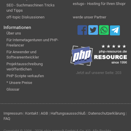
estugo - Hosting für Ihren Shopr
SEO - Suchmaschinen Tricks
und Tipps
off-topic Diskussionen
werde unser Partner
Informationen
Über uns
Für Internetagenturen und PHP-
Freelancer
Für Anwender und
Softwareentwickler
Projektausschreibung
veröffentlichen
Jetzt auf unserer Seite: 203
PHP Scripte verkaufen
* Unsere Preise
Glossar
Impressum
|
Kontakt
|
AGB
|
Haftungsaussschluß
|
Datenschutzerklärung
|
FAQ
Copyright © 1996 - 2026
ebiz-consult GmbH & Co. KG
. Alle Rechte