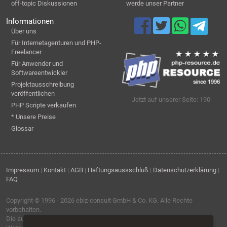
off-topic Diskussionen
werde unser Partner
Informationen
Über uns
Für Internetagenturen und PHP-
Freelancer
Für Anwender und
Softwareentwickler
Projektausschreibung
veröffentlichen
Jetzt auf unserer Seite: 190
PHP Scripte verkaufen
* Unsere Preise
Glossar
Impressum
|
Kontakt
|
AGB
|
Haftungsaussschluß
|
Datenschutzerklärung
|
FAQ
Copyright © 1996 - 2026
ebiz-consult GmbH & Co. KG
. Alle Rechte
vorbehalten.
Die auf dieser Seite verwendeten Produktbezeichnungen, Namen und