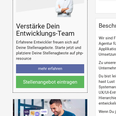
Verstärke Dein
Besch
Entwicklungs-Team
Wir sind F
Erfahrene Entwickler freuen sich auf
Agentur f
Deine Stellenagebote. Starte jetzt und
Applikati
platziere Deine Stellenagbeote auf php-
Umsetzung
resource
Zu unsere
Unternehm
mehr erfahren
Du bist le
Stellenangebot eintragen
hast Lust
Systemarc
UX/UI-Entw
Hierarchi
entwickel
Wenn Du je