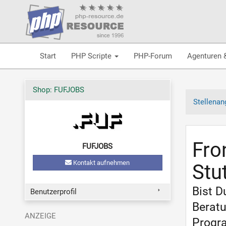
Start
PHP Scripte
PHP-Forum
Agenturen 
Shop: FUFJOBS
Stellenan
Fro
FUFJOBS
Kontakt aufnehmen
Stu
Bist D
Benutzerprofil
Beratu
Progra