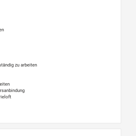
en
ständig zu arbeiten
eiten
hrsanbindung
ieloft