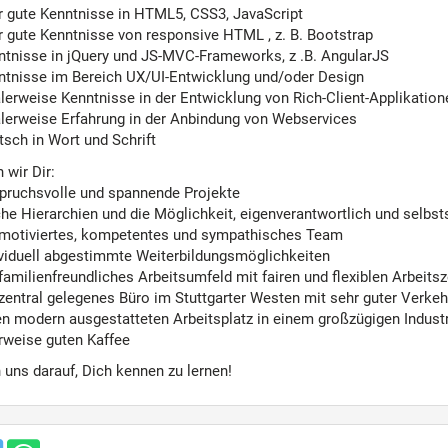
r gute Kenntnisse in HTML5, CSS3, JavaScript
r gute Kenntnisse von responsive HTML , z. B. Bootstrap
ntnisse in jQuery und JS-MVC-Frameworks, z .B. AngularJS
ntnisse im Bereich UX/UI-Entwicklung und/oder Design
lerweise Kenntnisse in der Entwicklung von Rich-Client-Applikation
alerweise Erfahrung in der Anbindung von Webservices
sch in Wort und Schrift
 wir Dir:
pruchsvolle und spannende Projekte
he Hierarchien und die Möglichkeit, eigenverantwortlich und selbst
 motiviertes, kompetentes und sympathisches Team
ividuell abgestimmte Weiterbildungsmöglichkeiten
familienfreundliches Arbeitsumfeld mit fairen und flexiblen Arbeitsz
 zentral gelegenes Büro im Stuttgarter Westen mit sehr guter Verke
en modern ausgestatteten Arbeitsplatz in einem großzügigen Industr
erweise guten Kaffee
 uns darauf, Dich kennen zu lernen!