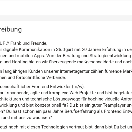
reibung
UF // Frank und Freunde,
ür digitale Kommunikation in Stuttgart mit 20 Jahren Erfahrung in 
onen und mobilen Apps. Von der Beratung und Strategieentwicklung 
 und Hosting bieten wir überzeugende maßgeschneiderte und nach
n langjährigen Kunden unserer Internetagentur zählen führende Marke
en und fortschrittliche Verbände.
idenschaftlicher Frontend Entwickler (m/w),
 auf spannende, agile und komplexe Web-Projekte und bist begeister
hitekturen und technische Lösungswege für hochindividuelle Anfor
icklung und bist konzeptionell fit? Du bist ein guter Teamplayer un
en? Du hast schon ein paar Jahre Berufserfahrung als Frontend Entw
n und mit uns zu wachsen?
tzt noch mit diesen Technologien vertraut bist, dann bist Du bei uns