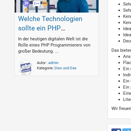
Seh
Seh
Ken
Welche Technologien
Ken
sollte ein PHP
Idea
Ide
Programmierer
In der heutigen digitalen Welt ist die
Deut
Rolle eines PHP Programmierers von
beherrschen?
Das bieten
großer Bedeutung. ...
Ans
Flac
Autor :
admin
Kategorie:
Dies und Das
Ein
Ind
Ein 
Ein
Ein
Lit
Wir freuen