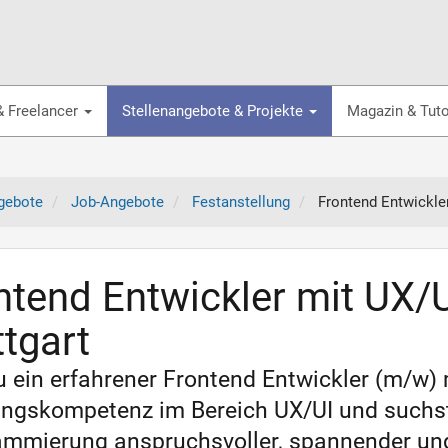
& Freelancer
Stellenangebote & Projekte
Magazin & Tuto
gebote
Job-Angebote
Festanstellung
Frontend Entwickler
ntend Entwickler mit UX/U
ttgart
u ein erfahrener Frontend Entwickler (m/w)
ngskompetenz im Bereich UX/UI und suchst
mmierung anspruchsvoller, spannender und