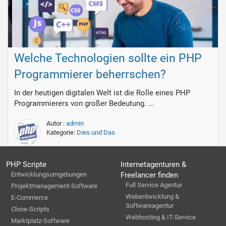
Welche Technologien sollte ein PHP
Programmierer beherrschen?
In der heutigen digitalen Welt ist die Rolle eines PHP
Programmierers von großer Bedeutung. ...
Autor :
admin
Kategorie:
Dies und Das
PHP Scripte
Internetagenturen &
Entwicklungsumgebungen
Freelancer finden
Full Service Agentur
Projektmanagement-Software
Webentwicklung &
E-Commerce
Softwareagentur
Clone-Scripts
Webhosting & IT-Service
Marktplatz-Software