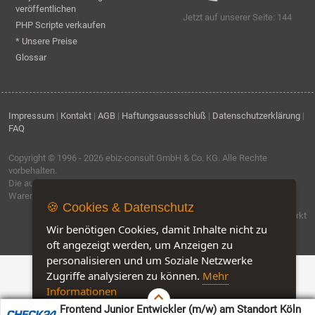
veröffentlichen
Jetzt auf unserer Seite: 144
PHP Scripte verkaufen
* Unsere Preise
Glossar
Impressum
|
Kontakt
|
AGB
|
Haftungsaussschluß
|
Datenschutzerklärung
|
FAQ
Copyright © 1996 - 2026
ebiz-consult GmbH & Co. KG
. Alle Rechte
vorbehalten.
Die auf dieser Seite verwendeten Produktbezeichnungen, Namen und
Warenzeichen sind Eigentum der jeweiligen Firmen.
🍪 Cookies & Datenschutz
Software by IQ-Markt
Wir benötigen Cookies, damit Inhalte nicht zu
oft angezeigt werden, um Anzeigen zu
personalisieren und um Soziale Netzwerke
Zugriffe analysieren zu können.
Mehr
Informationen
Frontend Junior Entwickler (m/w) am Standort Köln