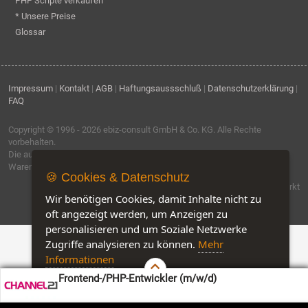
PHP Scripte verkaufen
* Unsere Preise
Glossar
Impressum
|
Kontakt
|
AGB
|
Haftungsaussschluß
|
Datenschutzerklärung
|
FAQ
Copyright © 1996 - 2026
ebiz-consult GmbH & Co. KG
. Alle Rechte
vorbehalten.
Die auf dieser Seite verwendeten Produktbezeichnungen, Namen und
Warenzeichen sind Eigentum der jeweiligen Firmen.
🍪 Cookies & Datenschutz
Software by IQ-Markt
Wir benötigen Cookies, damit Inhalte nicht zu
oft angezeigt werden, um Anzeigen zu
personalisieren und um Soziale Netzwerke
Zugriffe analysieren zu können.
Mehr
Informationen
Frontend-/PHP-Entwickler (m/w/d)
Akzeptieren
Customise Cookies