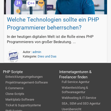
Welche Technologien sollte ein PHP
Programmierer beherrschen?
In der heutigen digitalen Welt ist die Rolle eines PHP
Programmierers von großer Bedeutung. ...
Autor :
admin
Kategorie:
Dies und Das
PHP Scripte
Internetagenturen &
Entwicklungsumgebungen
Freelancer finden
Full Service Agentur
Projektmanagement-Software
Webentwicklung &
E-Commerce
Softwareagentur
Clone-Scripts
Webhosting & IT-Service
Marktplatz-Software
SEA , SEM und SEO Agentur
Ticket & Supportsysteme
Userübersicht
PHP Scripte