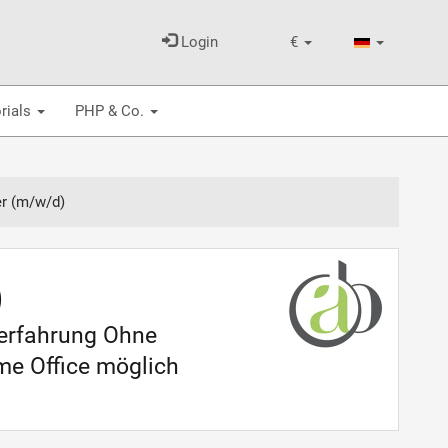
Login
€
rials
PHP & Co.
er (m/w/d)
)
serfahrung Ohne
me Office möglich