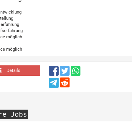
ntwicklung
tellung
serfahrung
fserfahrung
ice möglich
ice möglich
Details
re Jobs