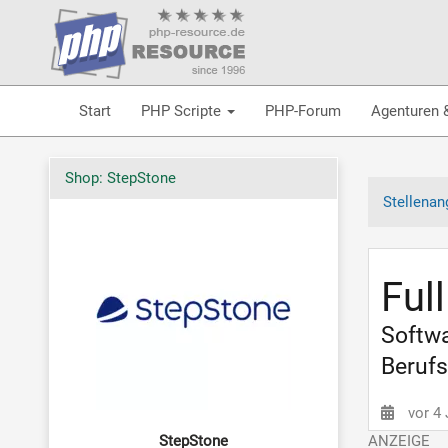
Start
PHP Scripte
PHP-Forum
Agenturen 
Shop: StepStone
Stellenan
Ful
Softwa
Berufs
vor 4
StepStone