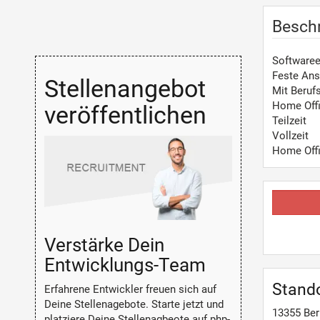
Besch
Softwaree
Feste Ans
Stellenangebot
Mit Beruf
Home Off
veröffentlichen
Teilzeit
Vollzeit
Home Off
Verstärke Dein
Entwicklungs-Team
Stand
Erfahrene Entwickler freuen sich auf
Deine Stellenagebote. Starte jetzt und
13355
Ber
platziere Deine Stellenagbeote auf php-