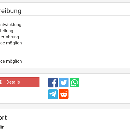
reibung
ntwicklung
tellung
serfahrung
ice möglich
ice möglich
Details
ort
lin