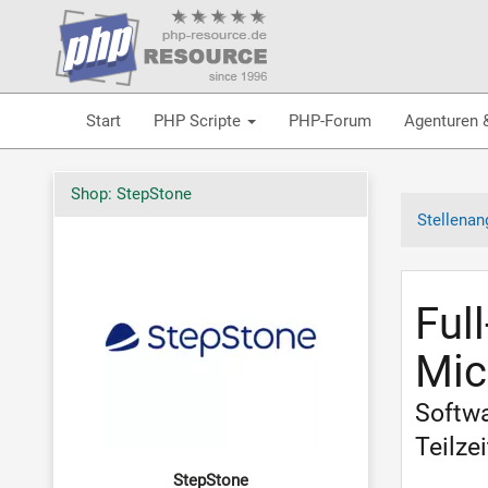
Start
PHP Scripte
PHP-Forum
Agenturen 
Shop: StepStone
Stellenan
Ful
Mic
Softwa
Teilze
StepStone