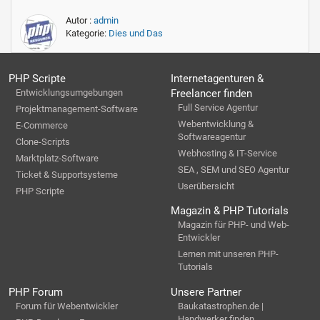
Autor :
admin
Kategorie:
Dies und Das
PHP Scripte
Internetagenturen &
Entwicklungsumgebungen
Freelancer finden
Full Service Agentur
Projektmanagement-Software
Webentwicklung &
E-Commerce
Softwareagentur
Clone-Scripts
Webhosting & IT-Service
Marktplatz-Software
SEA , SEM und SEO Agentur
Ticket & Supportsysteme
Userübersicht
PHP Scripte
Magazin & PHP Tutorials
Magazin für PHP- und Web-
Entwickler
Lernen mit unseren PHP-
Tutorials
PHP Forum
Unsere Partner
Forum für Webentwickler
Baukatastrophen.de |
Handwerker finden