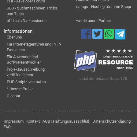
PHP-Developer Forum
estugo - Hosting für Ihren Shopr
SEO - Suchmaschinen Tricks
und Tipps
off-topic Diskussionen
werde unser Partner
Informationen
Über uns
Für Internetagenturen und PHP-
Freelancer
Für Anwender und
Softwareentwickler
Projektausschreibung
veröffentlichen
Jetzt auf unserer Seite: 178
PHP Scripte verkaufen
* Unsere Preise
Glossar
Impressum
|
Kontakt
|
AGB
|
Haftungsaussschluß
|
Datenschutzerklärung
|
FAQ