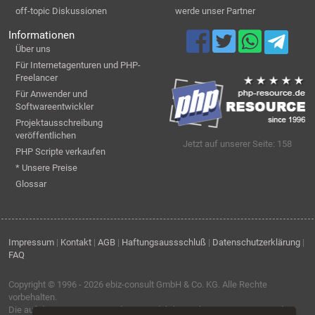
off-topic Diskussionen
werde unser Partner
Informationen
Über uns
Für Internetagenturen und PHP-
Freelancer
Für Anwender und
Softwareentwickler
Projektausschreibung
veröffentlichen
Jetzt auf unserer Seite: 158
PHP Scripte verkaufen
* Unsere Preise
Glossar
Impressum
|
Kontakt
|
AGB
|
Haftungsaussschluß
|
Datenschutzerklärung
|
FAQ
Copyright © 1996 - 2026
ebiz-consult GmbH & Co. KG
. Alle Rechte
vorbehalten.
Die auf dieser Seite verwendeten Produktbezeichnungen, Namen und