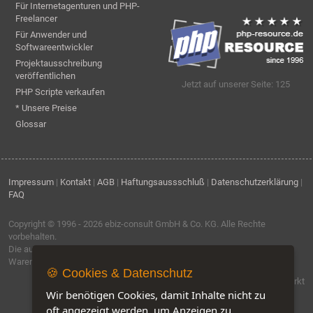
Für Internetagenturen und PHP-
Freelancer
Für Anwender und
Softwareentwickler
Projektausschreibung
veröffentlichen
Jetzt auf unserer Seite: 125
PHP Scripte verkaufen
* Unsere Preise
Glossar
Impressum
|
Kontakt
|
AGB
|
Haftungsaussschluß
|
Datenschutzerklärung
|
FAQ
Copyright © 1996 - 2026
ebiz-consult GmbH & Co. KG
. Alle Rechte
vorbehalten.
Die auf dieser Seite verwendeten Produktbezeichnungen, Namen und
Warenzeichen sind Eigentum der jeweiligen Firmen.
🍪 Cookies & Datenschutz
Software by IQ-Markt
Wir benötigen Cookies, damit Inhalte nicht zu
oft angezeigt werden, um Anzeigen zu