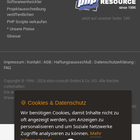
Softwareentwickler
Projektausschreibung
veröffentlichen
Jetzt auf unserer Seite: 189
PHP Scripte verkaufen
* Unsere Preise
Glossar
Impressum
|
Kontakt
|
AGB
|
Haftungsaussschluß
|
Datenschutzerklärung
|
FAQ
Copyright © 1996 - 2026
ebiz-consult GmbH & Co. KG
. Alle Rechte
vorbehalten.
Die auf dieser Seite verwendeten Produktbezeichnungen, Namen und
Warenzeichen sind Eigentum der jeweiligen Firmen.
🍪 Cookies & Datenschutz
Software by IQ-Markt
Wir benötigen Cookies, damit Inhalte nicht zu
oft angezeigt werden, um Anzeigen zu
personalisieren und um Soziale Netzwerke
Zugriffe analysieren zu können.
Mehr
Informationen