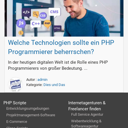
Welche Technologien sollte ein PHP
Programmierer beherrschen?
In der heutigen digitalen Welt ist die Rolle eines PHP
Programmierers von großer Bedeutung. ...
Autor :
admin
Kategorie:
Dies und Das
PHP Scripte
Internetagenturen &
Entwicklungsumgebungen
Freelancer finden
Full Service Agentur
Projektmanagement-Software
Webentwicklung &
E-Commerce
Softwareagentur