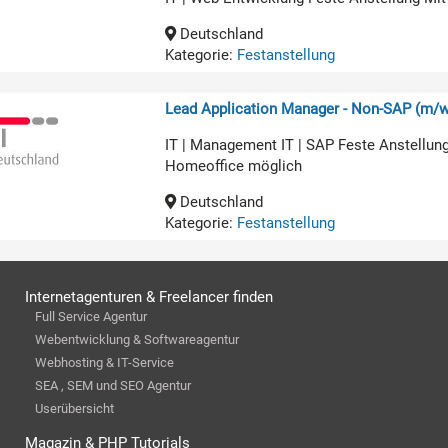
Deutschland
Kategorie:
Festanstellung
Lead Application Manager - Non-SAP (m/w
IT | Management IT | SAP Feste Anstellun
Homeoffice möglich
Deutschland
Kategorie:
Festanstellung
Internetagenturen & Freelancer finden
Full Service Agentur
Webentwicklung & Softwareagentur
Webhosting & IT-Service
SEA , SEM und SEO Agentur
Userübersicht
Magazin & PHP Tutorials