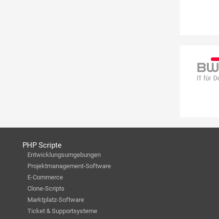
PHP Scripte
Entwicklungsumgebungen
Projektmanagement-Software
E-Commerce
Clone-Scripts
Marktplatz-Software
Ticket & Supportsysteme