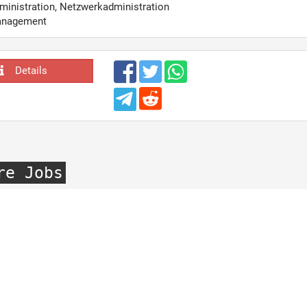
inistration, Netzwerkadministration
anagement
Details
re Jobs