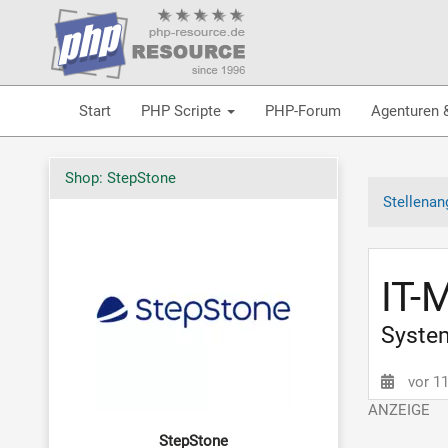
Start
PHP Scripte
PHP-Forum
Agenturen 
Shop: StepStone
Stellenan
IT-
Syste
vor 1
StepStone