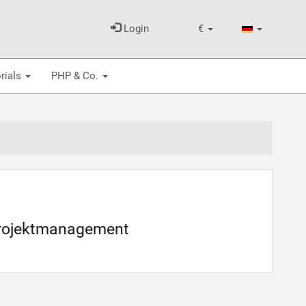
Login
€
rials
PHP & Co.
Projektmanagement