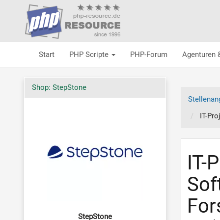
Start
PHP Scripte
PHP-Forum
Agenturen 
Shop: StepStone
Stellenan
IT-Pr
IT-
Sof
For
StepStone