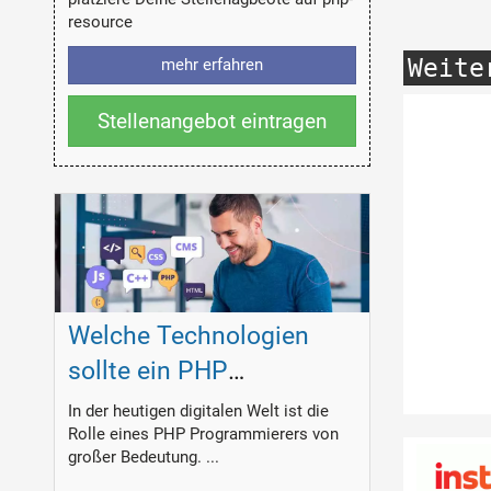
resource
Weite
mehr erfahren
Stellenangebot eintragen
Welche Technologien
sollte ein PHP
Programmierer
In der heutigen digitalen Welt ist die
Rolle eines PHP Programmierers von
beherrschen?
großer Bedeutung. ...