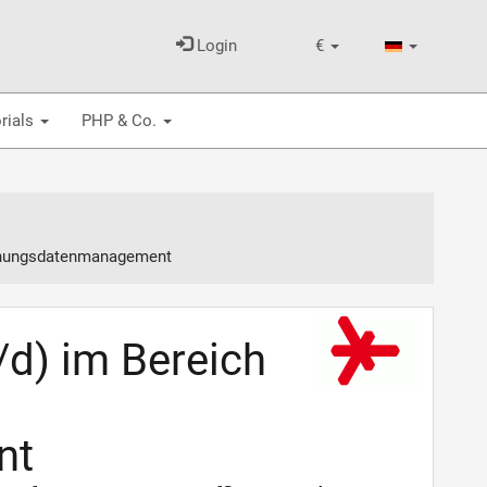
Login
€
rials
PHP & Co.
rschungsdatenmanagement
/d) im Bereich
nt