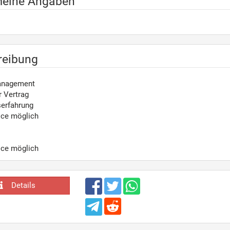
meine Angaben
reibung
anagement
r Vertrag
serfahrung
ice möglich
ice möglich
Details