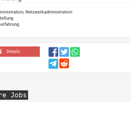
inistration, Netzwerkadministration
tellung
serfahrung
Details
re Jobs