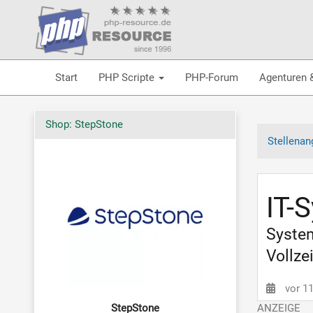
Start
PHP Scripte
PHP-Forum
Agenturen 
Shop: StepStone
Stellenan
IT-
System
Vollzei
vor 1
StepStone