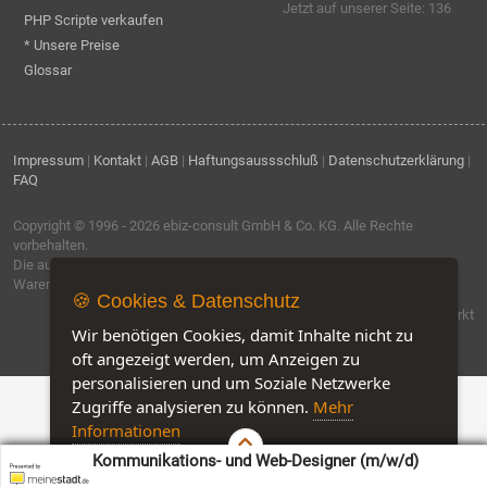
Jetzt auf unserer Seite: 136
PHP Scripte verkaufen
* Unsere Preise
Glossar
Impressum
|
Kontakt
|
AGB
|
Haftungsaussschluß
|
Datenschutzerklärung
|
FAQ
Copyright © 1996 - 2026
ebiz-consult GmbH & Co. KG
. Alle Rechte
vorbehalten.
Die auf dieser Seite verwendeten Produktbezeichnungen, Namen und
Warenzeichen sind Eigentum der jeweiligen Firmen.
🍪 Cookies & Datenschutz
Software by IQ-Markt
Wir benötigen Cookies, damit Inhalte nicht zu
oft angezeigt werden, um Anzeigen zu
personalisieren und um Soziale Netzwerke
Zugriffe analysieren zu können.
Mehr
Informationen
Kommunikations- und Web-Designer (m/w/d)
Akzeptieren
Customise Cookies