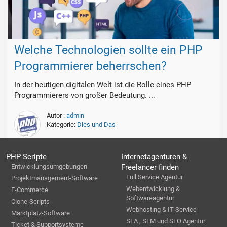
Welche Technologien sollte ein PHP
Programmierer beherrschen?
In der heutigen digitalen Welt ist die Rolle eines PHP
Programmierers von großer Bedeutung. ...
Autor :
admin
Kategorie:
Dies und Das
PHP Scripte
Internetagenturen &
Entwicklungsumgebungen
Freelancer finden
Full Service Agentur
Projektmanagement-Software
Webentwicklung &
E-Commerce
Softwareagentur
Clone-Scripts
Webhosting & IT-Service
Marktplatz-Software
SEA , SEM und SEO Agentur
Ticket & Supportsysteme