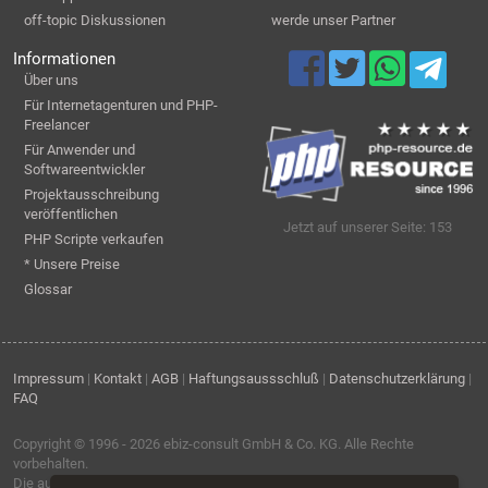
off-topic Diskussionen
werde unser Partner
Informationen
Über uns
Für Internetagenturen und PHP-
Freelancer
Für Anwender und
Softwareentwickler
Projektausschreibung
veröffentlichen
Jetzt auf unserer Seite: 153
PHP Scripte verkaufen
* Unsere Preise
Glossar
Impressum
|
Kontakt
|
AGB
|
Haftungsaussschluß
|
Datenschutzerklärung
|
FAQ
Copyright © 1996 - 2026
ebiz-consult GmbH & Co. KG
. Alle Rechte
vorbehalten.
Die auf dieser Seite verwendeten Produktbezeichnungen, Namen und