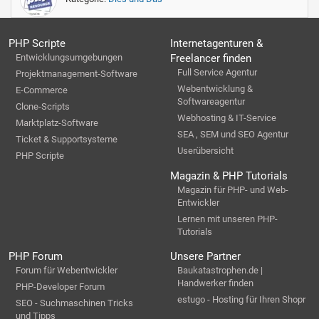
PHP Scripte
Internetagenturen &
Entwicklungsumgebungen
Freelancer finden
Full Service Agentur
Projektmanagement-Software
Webentwicklung &
E-Commerce
Softwareagentur
Clone-Scripts
Webhosting & IT-Service
Marktplatz-Software
SEA , SEM und SEO Agentur
Ticket & Supportsysteme
Userübersicht
PHP Scripte
Magazin & PHP Tutorials
Magazin für PHP- und Web-
Entwickler
Lernen mit unseren PHP-
Tutorials
PHP Forum
Unsere Partner
Forum für Webentwickler
Baukatastrophen.de |
Handwerker finden
PHP-Developer Forum
estugo - Hosting für Ihren Shopr
SEO - Suchmaschinen Tricks
und Tipps